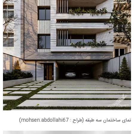
نمای ساختمان سه طبقه (طراح : mohsen.abdollahi67)