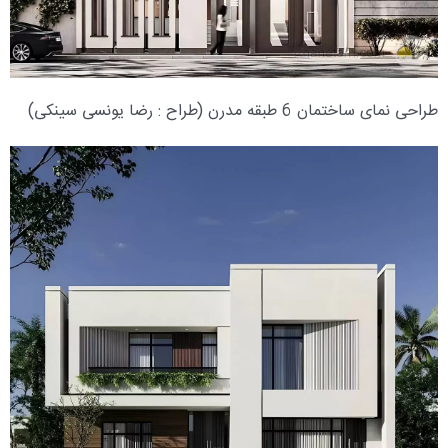
طراحی نمای ساختمان 6 طبقه مدرن (طراح : رضا یونسی سینکی)