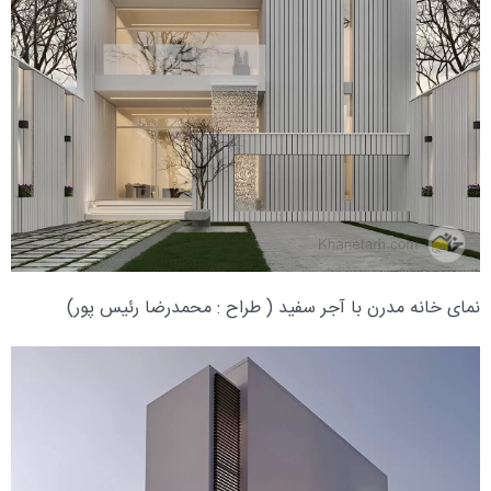
نمای خانه مدرن با آجر سفید ( طراح : محمدرضا رئیس پور)