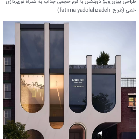
طراحی
نمای ویلا
دوبلکس با فرم حجمی جذاب به همراه نورپردازی
خطی (طراح: fatima yadolahzadeh)