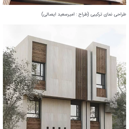
طراحی نمای ترکیبی (طراح : امیرسعید ایصالی)