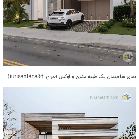
نمای ساختمان یک طبقه مدرن و لوکس (طراح: iurisantana3d)