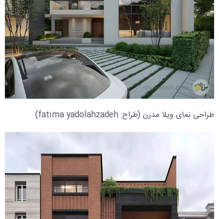
طراحی نمای ویلا مدرن (طراح: fatima yadolahzadeh)