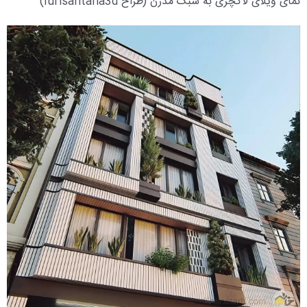
نمای ویلای لاکچری به سبک مدرن (طراح iurisantana3d)