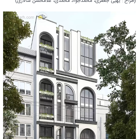
(طراح : یهیی جعفری، محمدجواد محمدی، غلامحسن سالاری)