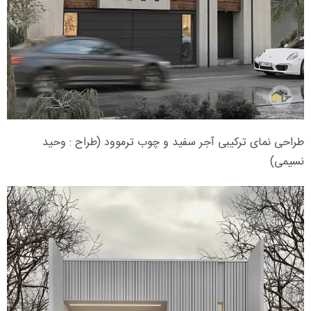
طراحی نمای ترکیبی آجر سفید و چوب ترموود (طراح : وحید
نسیمی)