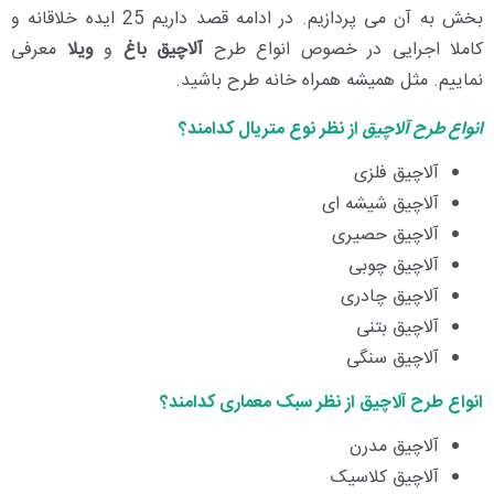
بخش به آن می پردازیم. در ادامه قصد داریم 25 ایده خلاقانه و
کاملا اجرایی در خصوص انواع طرح
آلاچیق باغ
و
ویلا
معرفی
نماییم. مثل همیشه همراه خانه طرح باشید.
انواع طرح آلاچیق
از نظر نوع متریال کدامند؟
آلاچیق فلزی
آلاچیق شیشه ای
آلاچیق حصیری
آلاچیق چوبی
آلاچیق چادری
آلاچیق بتنی
آلاچیق سنگی
انواع طرح آلاچیق
از نظر سبک معماری کدامند؟
آلاچیق مدرن
آلاچیق کلاسیک