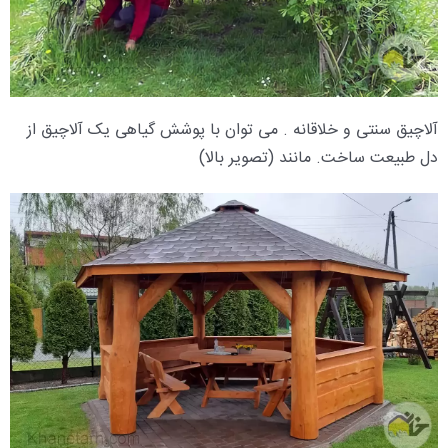
آلاچیق سنتی و خلاقانه . می توان با پوشش گیاهی یک آلاچیق از
دل طبیعت ساخت. مانند (تصویر بالا)