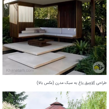
طراحی
آلاچیق باغ
به سبک مدرن (عکس بالا)