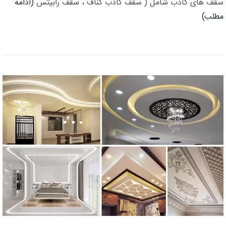
سقف های کاذب شامل ( سقف کاذب کناف ، سقف رابیتس
(ادامه
مطلب)