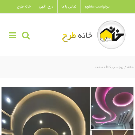
Ski
درخواست مشاوره
تماس با ما
درج آگهی
خانه طرح
t
conten
خانه
برچسب:
کناف سقف