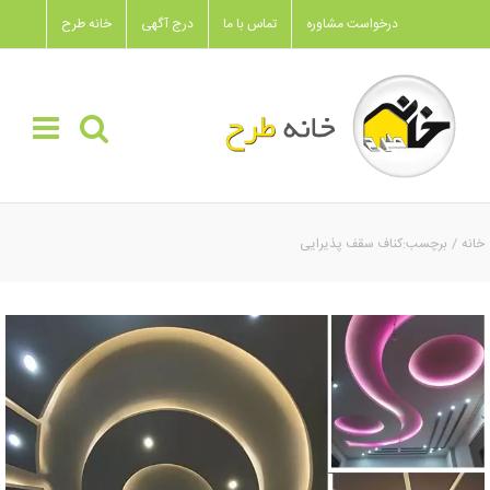
Ski
درخواست مشاوره
تماس با ما
درج آگهی
خانه طرح
t
conten
خانه
برچسب:
کناف سقف پذیرایی