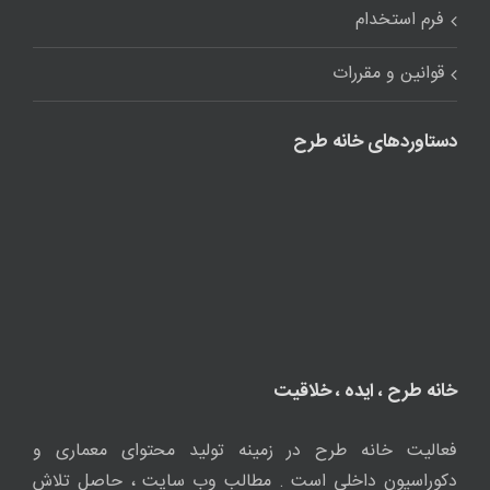
فعالیت خانه طرح در زمینه تولید محتوای معماری و
دکوراسیون داخلی است . مطالب وب سایت ، حاصل تلاش
نویسندگان و مترجمان خانه طرح است. ما حامی همایش
های ملی و بین المللی در جهت رشد و توسعه علمی کشور
هستیم. همچنین خدمات تخصصی را در زمینه اجرا و طراحی
نقشه معماری ، دکوراسیون داخلی و خارجی ارائه می دهیم که
این خدمات در هرکجا که باشید قابل دسترس است. جهت
هرگونه مشاوره یا طراحی از طریق فرم مشاوره اقدام نمایید.
1405-1390© کپی برداری از مطالب وب سایت معماری خانه طرح فقط با
ذکر منبع و لینک مستقیم مجاز است.
WhatsApp
X
Instagram
Twitch
Telegram