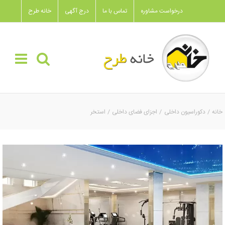
Ski
درخواست مشاوره
تماس با ما
درج آگهی
خانه طرح
t
conten
خانه
دکوراسیون داخلی
اجزای فضای داخلی
استخر