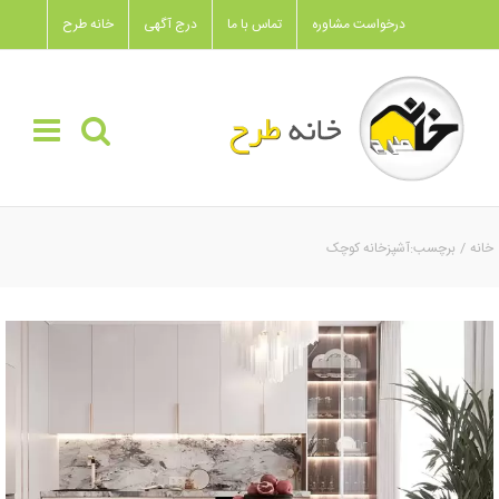
Ski
درخواست مشاوره
تماس با ما
درج آگهی
خانه طرح
t
conten
خانه
برچسب:
آشپزخانه کوچک