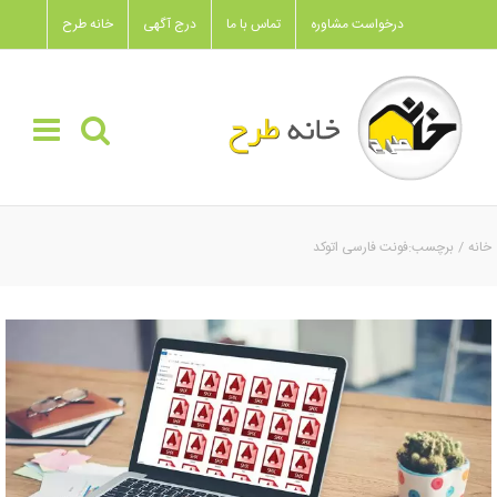
Ski
درخواست مشاوره
تماس با ما
درج آگهی
خانه طرح
t
conten
خانه
برچسب:
فونت فارسی اتوکد