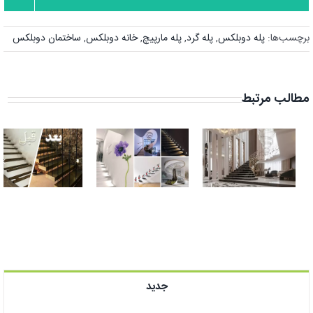
برچسب‌ها:
پله دوبلکس
,
پله گرد
,
پله مارپیچ
,
خانه دوبلکس
,
ساختمان دوبلکس
مطالب مرتبط
راه پله دوبلکس
تزیین و طراحی
لوکس | چشم
راه پله با 30
نواز و لاکچری
ایده خلاقانه
جدید