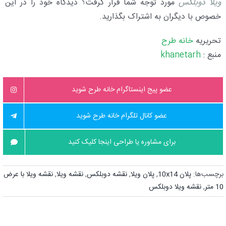
ویلا دوبلکس
مورد توجه شما قرآر گرفت؟ دیدگاه خود را در این
خصوص با دیگران به اشتراک بگذارید.
تحریریه
خانه طرح
منبع :
khanetarh
عضو پیج اینستاگرام خانه طرح شوید
عضو کانال تلگرام خانه طرح شوید
برای مشاوره یا طراحی اینجا کلیک کنید
برچسب‌ها:
پلان 10x14
,
پلان ویلا
,
نقشه دوبلکس
,
نقشه ویلا
,
نقشه ویلا با عرض
10 متر
,
نقشه ویلا دوبلکس