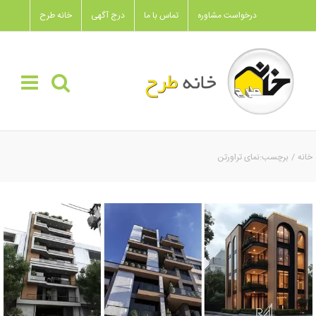
Ski
درخواست مشاوره
تماس با ما
درج آگهی
خانه طرح
t
conten
خانه
برچسب:
نمای تراورتن