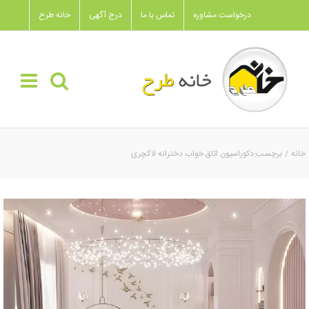
Ski
درخواست مشاوره
تماس با ما
درج آگهی
خانه طرح
t
conten
خانه
برچسب:
دکوراسیون اتاق خواب دخترانه لاکچری