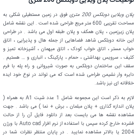
توضیحات پلان ویلایی دوبلکس 200 متری
پلان ویلایی دوبلکس 200 متری
فوق در زمین مستطیلی شکلی به
مساحت تقریبی 600 متر مربع طراحی شده است . این نقشه شامل
پلان زیرزمین ، پلان همکف و پلان طبقه اول می باشد . در طراحی
این خانه دوبلکس شاهد فضاهایی از جمله هال و پذیرایی ، اتاق
خواب مستر ، اتاق خواب کودک ، اتاق میهمان ، آشپزخانه تمیز و
کثیف ، سرویس بهداشتی ، حمام ، پارکینگ ، انباری و … هستیم .
سقف این ساختمان دوبلکس به صورت شیروانی و راه پله با فرم
دایره وار نشیمن طراحی شده است که می تواند در نوع خود ایده
خلاقانه ای نیز باشد.
لازم به ذکر است این مجموعه شامل 1 عدد شیت A1 به همراه (
پلان اندازه گذاری + پلان مبلمان ، برش + نما ) می باشد . جهت
مشاهده نقشه ها می بایست بعد از دانلود فایل آن را از حالت
فشرده خارج کرده سپس با استفاده از نرم افزار Auto cad با ورژن
2004 یا بالاتر مشاهده نمایید . در پایان منتظر نظرات شما در