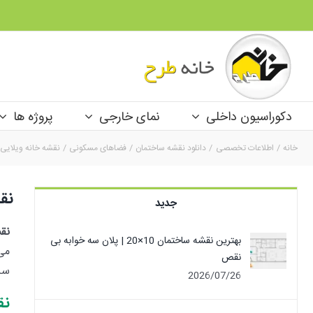
Ski
t
conten
دکوراسیون داخلی
نمای خارجی
پروژه ها
خانه
اطلاعات تخصصی
دانلود نقشه ساختمان
فضاهای مسکونی
نقشه خانه ویلایی عرض 5 متر | نه به نقشه
نقشه 
جدید
نقشه خ
بهترین نقشه ساختمان 10×20 | پلان سه خوابه بی
می
نقص
سر
2026/07/26
نق