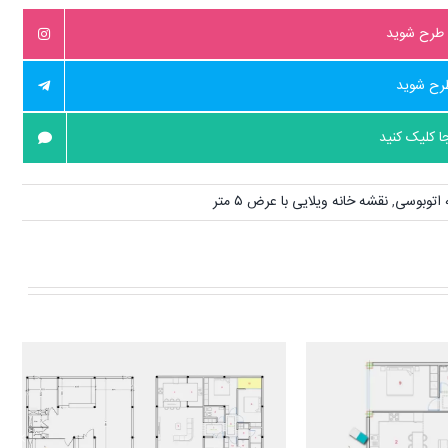
 طرح شوید
طرح شوید
ا کلیک کنید
 اتوبوسی
,
نقشه خانه ویلایی با عرض ۵ متر
بهترین نقشه ساختمان 10×20 | پلان
طراحی نقشه ویلا دوبلکس ۱۱۰ متری
 نقص
دلباز + شاه‌نشین