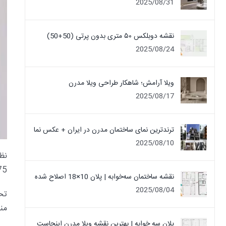
2025/08/31
نقشه دوبلکس ۵۰ متری بدون پرتی (50+50)
2025/08/24
ویلا آرامش؛ شاهکار طراحی ویلا مدرن
2025/08/17
ترندترین نمای ساختمان مدرن در ایران + عکس نما
2025/08/10
نظ
75 متری دو خوابه رو چطور ارزیابی می کنید؟ دیدگاه خود را با سایر
نقشه ساختمان سه‌خوابه | پلان 10×18 اصلاح شده
2025/08/04
تح
منب
پلان سه خوابه | بهترین نقشه ویلا مدرن اینجاست