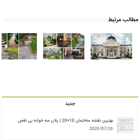
مطالب مرتبط
حیاط خانه
نمای ساختمان
ویلایی و
رومی و محوطه
مسکونی | 20
سازی ویلا
طرح حیاط بزرگ
لوکس دبی
و کوچک
جدید
بهترین نقشه ساختمان 10×20 | پلان سه خوابه بی نقص
2026/07/26