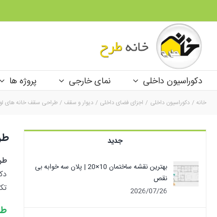
Ski
t
conten
دکوراسیون داخلی
نمای خارجی
پروژه ها
خانه
دکوراسیون داخلی
اجزای فضای داخلی
دیوار و سقف
طراحی سقف خانه های لوکس (15 سقف کناف و
طراح
جدید
طر
بهترین نقشه ساختمان 10×20 | پلان سه خوابه بی
دک
نقص
تک
2026/07/26
طر